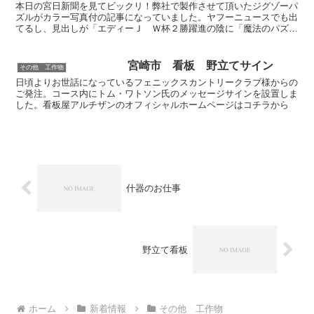
本日の宮日新聞を見てビックリ！弊社で製作させて頂いたジグゾーパ
ズルがカラー写真付の記事になっていました。ヤフーニュースでも出
てるし、見出しが「エディーＪ Ｗ杯２勝躍進の陰に「魔法のパズ
ル」の存在」って・・・まさか、ここで作ったパズルが試合前...
宮崎市 看板 野立てサイン
その他 工作物
日頃よりお世話になっているフェニックスカントリークラブ様からの
ご発注。コース内にトム・ワトソン氏のメッセージサインを設置しま
した。看板屋アルチザンのオフィシャルホームページはコチラから
什器のお仕事
野立て看板
ホーム
新着情報
その他 工作物