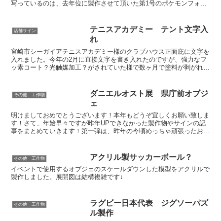
写っているのは、去年位に製作させて頂いた第1号のポケモンフォト
スポットですがこれ、ブログにＵＰしてたかな？？
テニスアカデミー テント文字入
店舗サイン
れ
宮崎市シーガイアテニスアカデミー様のクラブハウス正面庇に文字を
入れました。今年の2月に直接文字を書き入れたのですが、強力なフ
ッ素コート？光触媒加工？がされていた様で数ヶ月で塗料が剥がれて
きました（泣）。専用塗料も歯が立たないとは・・・今回の...
ダニエルオスト展 県庁前オブジ
その他 工作物
ェ
明けましておめでとうございます！本年もどうぞ宜しくお願い致しま
す！さて、年始早々ですが昨年UPできなかった製作物やサインの記
事をまとめていきます！第一弾は、昨年の今頃めっちゃ頑張ったお仕
事「ダニエルオスト展」のオブジェです。写真が多いので、...
アクリル製サッカーボール？
その他 工作物
イベントで使用するオブジェのスケールダウンした模型をアクリルで
製作しました。展開図は結構複雑です↓
ラグビー日本代表 ジグソーパズ
その他 工作物
ル製作