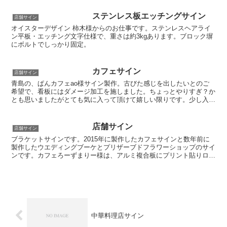
ステンレス板エッチングサイン
店舗サイン
オイスターデザイン 柿木様からのお仕事です。ステンレスヘアライ
ン平板・エッチング文字仕様で、重さは約3kgあります。ブロック塀
にボルトでしっかり固定。
カフェサイン
店舗サイン
青島の、ぱんカフェao様サイン製作。古びた感じを出したいとのご
希望で、看板にはダメージ加工を施しました。ちょっとやりすぎ？か
とも思いましたがとても気に入って頂けて嬉しい限りです。少し入り
込んだ場所にありますが道路沿いに、このパン型の看板が出...
店舗サイン
店舗サイン
ブラケットサインです。2015年に製作したカフェサインと数年前に
製作したウエディングブーケとプリザーブドフラワーショップのサイ
ンです。カフェろーずまりー様は、アルミ複合板にプリント貼りロー
ズペタル様は、アクリルで製作しています。
中華料理店サイン