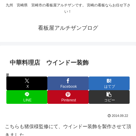
九州 宮崎県 宮崎市の看板屋アルチザンです。 宮崎の看板ならお任せ下さ
い！
看板屋アルチザンブログ
中華料理店 ウインドー装飾
店舗サイン
X
Facebook
はてブ
LINE
Pinterest
コピー
2014.09.22
こちらも猪俣様監修にて、ウインドー装飾を製作させて頂
きました。