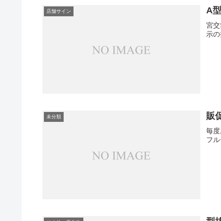
A
店舗サイン
宮交
示の
販
未分類
毎度
フル