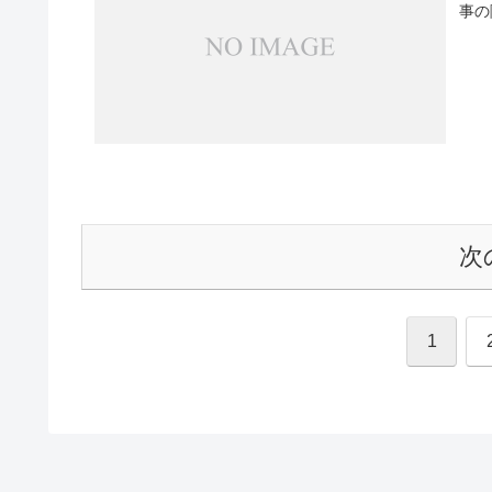
事の
次
1