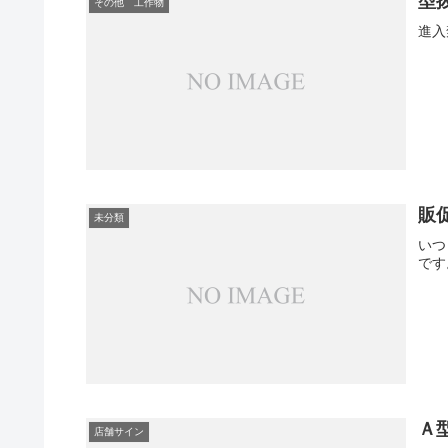
型
その他 工作物
進入
販
未分類
いつ
です
Ａ
店舗サイン