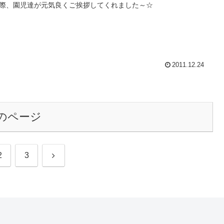
際、園児達が元気良くご挨拶してくれました～☆
2011.12.24
のページ
次
2
3
へ