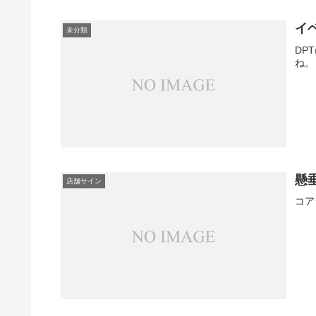
イ
未分類
DP
ね。
懸
店舗サイン
コア