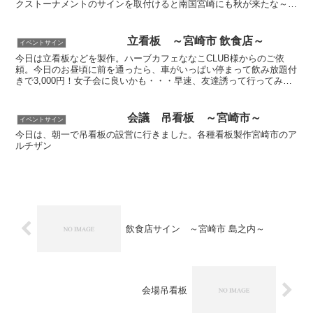
クストーナメントのサインを取付けると南国宮崎にも秋が来たな～と
実感します。
立看板 ～宮崎市 飲食店～
イベントサイン
今日は立看板などを製作。ハーブカフェななこCLUB様からのご依
頼。今日のお昼頃に前を通ったら、車がいっぱい停まって飲み放題付
きで3,000円！女子会に良いかも・・・早速、友達誘って行ってみよ
う☆宮崎 看板屋アルチザンデザインルーム+製作工場...
会議 吊看板 ～宮崎市～
イベントサイン
今日は、朝一で吊看板の設営に行きました。各種看板製作宮崎市のア
ルチザン
飲食店サイン ～宮崎市 島之内～
会場吊看板