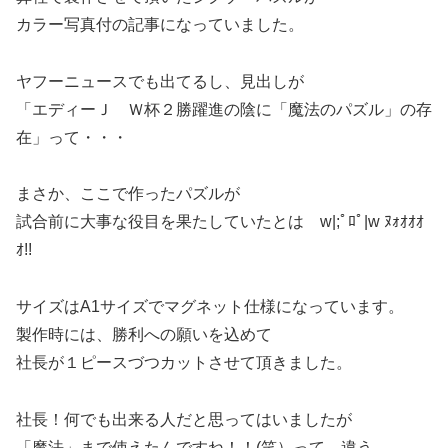
カラー写真付の記事になっていました。
ヤフーニュースでも出てるし、見出しが
「エディーＪ Ｗ杯２勝躍進の陰に「魔法のパズル」の存
在」って・・・
まさか、ここで作ったパズルが
試合前に大事な役目を果たしていたとは w|;ﾟﾛﾟ|w ﾇｫｵｵｵ
ｵ!!
サイズはA1サイズでマグネット仕様になっています。
製作時には、勝利への願いを込めて
社長が１ピースづつカットさせて頂きました。
社長！何でも出来る人だと思ってはいましたが
「魔法」まで使えたんですね！！(笑）って、違う