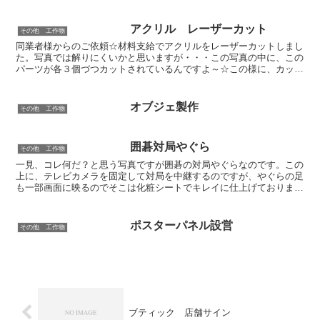
アクリル レーザーカット
その他 工作物
同業者様からのご依頼☆材料支給でアクリルをレーザーカットしまし
た。写真では解りにくいかと思いますが・・・この写真の中に、この
パーツが各３個づつカットされているんですよ～☆この様に、カット
の依頼を受ける事が多いのですが最終的にどのようなカタチ...
オブジェ製作
その他 工作物
囲碁対局やぐら
その他 工作物
一見、コレ何だ？と思う写真ですが囲碁の対局やぐらなのです。この
上に、テレビカメラを固定して対局を中継するのですが、やぐらの足
も一部画面に映るのでそこは化粧シートでキレイに仕上げておりま
す。看板屋ですが、こんな物も作ってます。
ポスターパネル設営
その他 工作物
ブティック 店舗サイン