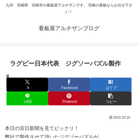
九州 宮崎県 宮崎市の看板屋アルチザンです。 宮崎の看板ならお任せ下さ
い！
看板屋アルチザンブログ
ラグビー日本代表 ジグソーパズル製作
その他 工作物
X
Facebook
はてブ
LINE
Pinterest
コピー
2015.10.10
本日の宮日新聞を見てビックリ！
弊社で製作させて頂いたジグゾーパズルが