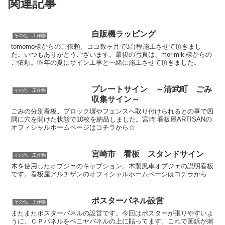
関連記事
自販機ラッピング
その他 工作物
tomomo様からのご依頼。ココ数ヶ月で3台程施工させて頂きまし
た。いつもありがとうございます。最後の写真は、morimiki様からの
ご依頼。昨年の夏にサイン工事と一緒に施工させて頂きました。
プレートサイン ～清武町 ごみ
その他 工作物
収集サイン～
ごみの分別看板。ブロック塀やフェンスへ取り付けられるとの事で四
隅に穴を開けた状態で10枚を納品しました。宮崎 看板屋ARTISANの
オフィシャルホームページはコチラから☆
宮崎市 看板 スタンドサイン
その他 工作物
木を使用したオブジェのキャプション。木製風車オブジェの説明看板
です。看板屋アルチザンのオフィシャルホームページはコチラから
ポスターパネル設営
その他 工作物
またまたポスターパネルの設営です。今回はポスターが張りやすいよ
うに、ＣＰパネルをベニヤパネルの上に貼ってます。これで画鋲が刺