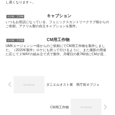
し易くなります～。
キャプション
その他 工作物
いつもお世話になっている、フェニックスカントリークラブ様からの
ご依頼。アクリル製の自立キャプションを製作。
CM用工作物
その他 工作物
UMKエージェンシー様からのご依頼にてCM用工作物を製作しまし
た。（2015年製作）ロケにも持って行けるように、また撮影の用途
に応じて２WAYの組み立て式で製作。月曜日の夜7時頃にCMが流れ
てます。そう、宮崎県民なら知っている「オレンジタイ...
ダニエルオスト展 県庁前オブジェ
CM用工作物